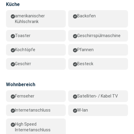
Küche
amerikanischer
Backofen
Kühlschrank
Toaster
Geschirrspülmaschine
Kochtöpfe
Pfannen
Geschirr
Besteck
Wohnbereich
Fernseher
Satelliten- / Kabel TV
Internetanschluss
W-lan
High Speed
Internetanschluss