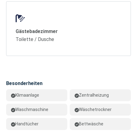
Gästebadezimmer
Toilette / Dusche
Besonderheiten
Klimaanlage
Zentralheizung
Waschmaschine
Wäschetrockner
Handtücher
Bettwäsche