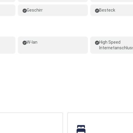
Geschirr
Besteck
W-lan
High Speed
Internetanschlus