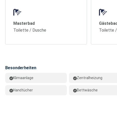
Masterbad
Gästeba
Toilette / Dusche
Toilette 
Besonderheiten
Klimaanlage
Zentralheizung
Handtücher
Bettwäsche