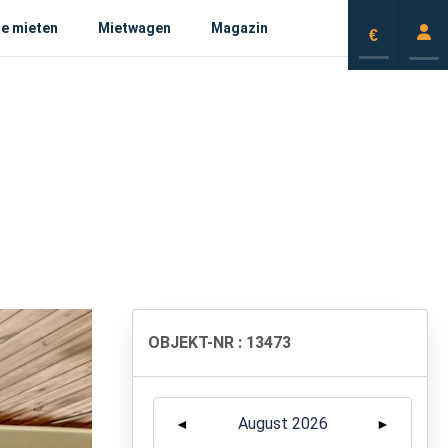
e mieten
Mietwagen
Magazin
€
OBJEKT-NR : 13473
August 2026
◄
►