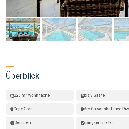
Überblick
225 m² Wohnfläche
bis 8 Gäste
Cape Coral
Am Caloosahatchee Riv
Senioren
Langzeitmieter