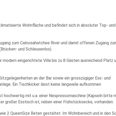
klimatisierte Wohnfläche und befindet sich in absoluter Top- un
n Zugang zum Caloosahatchee River und damit offenen Zugang z
 (Brücken- und Schleusenlos).
 modern eingerichtete Villa bis zu 8 Gästen ausreichend Platz 
itzgelegenheiten an der Bar sowie ein grosszügiger Ess- und
age. Ein Tischkicker lässt keine langweile aufkommen.
st hochwertig mit u.a. einer Nespressomaschine (Kapseln bitte m
er großer Esstisch ist, neben einer Frühstücksecke, vorhanden.
sowie 2 QueenSize Beten gestaltet. Im Wohnbereich und in den 