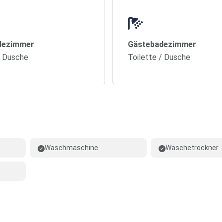
dezimmer
Gästebadezimmer
/ Dusche
Toilette / Dusche
Waschmaschine
Wäschetrockner