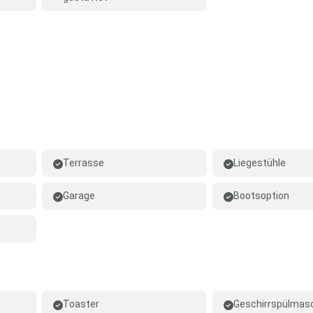
Terrasse
Liegestühle
Garage
Bootsoption
Toaster
Geschirrspülmas