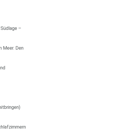
d Südlage –
um Meer. Den
und
itbringen)
Schlafzimmern