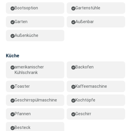
Bootsoption
Gartenstühle
Garten
Außenbar
Außenküche
Küche
amerikanischer
Backofen
Kühlschrank
Toaster
Kaffeemaschine
Geschirrspülmaschine
Kochtöpfe
Pfannen
Geschirr
Besteck