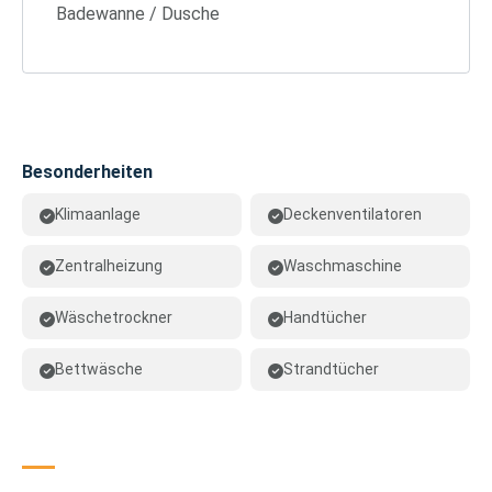
Badewanne / Dusche
Besonderheiten
Klimaanlage
Deckenventilatoren
Zentralheizung
Waschmaschine
Wäschetrockner
Handtücher
Bettwäsche
Strandtücher