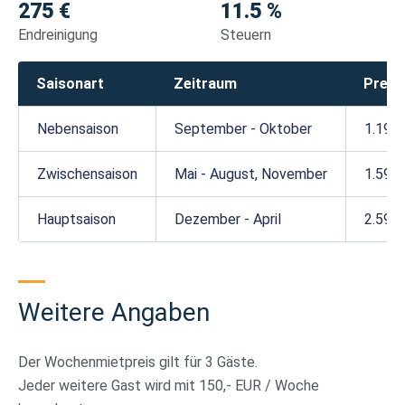
275 €
11.5 %
Endreinigung
Steuern
Saisonart
Zeitraum
Preis
Nebensaison
September - Oktober
1.195 
Zwischensaison
Mai - August, November
1.595 
Hauptsaison
Dezember - April
2.595 
Weitere Angaben
Der Wochenmietpreis gilt für 3 Gäste.
Jeder weitere Gast wird mit 150,- EUR / Woche