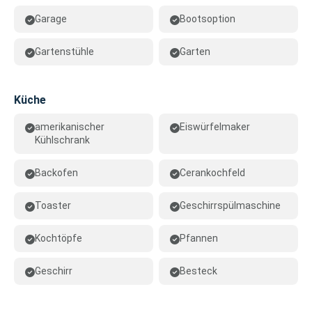
Garage
Bootsoption
Gartenstühle
Garten
Küche
amerikanischer
Eiswürfelmaker
Kühlschrank
Backofen
Cerankochfeld
Toaster
Geschirrspülmaschine
Kochtöpfe
Pfannen
Geschirr
Besteck