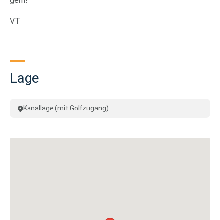
gern!
VT
Lage
Kanallage (mit Golfzugang)