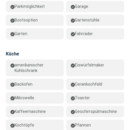
Parkmöglichkeit
Garage
Bootsoption
Gartenstühle
Garten
Fahrräder
Küche
amerikanischer
Eiswürfelmaker
Kühlschrank
Backofen
Cerankochfeld
Mikrowelle
Toaster
Kaffeemaschine
Geschirrspülmaschine
Kochtöpfe
Pfannen