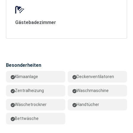
Gästebadezimmer
Besonderheiten
Klimaanlage
Deckenventilatoren
Zentralheizung
Waschmaschine
Wäschetrockner
Handtücher
Bettwäsche