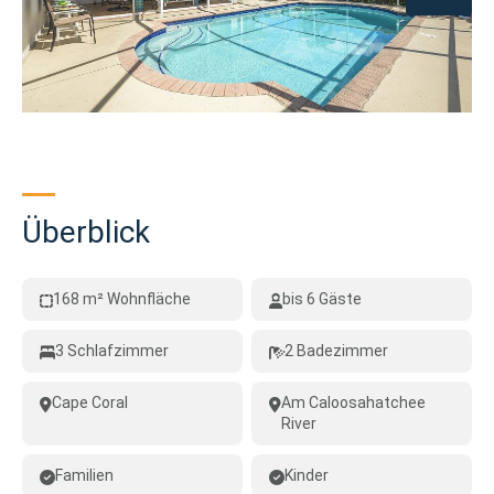
Überblick
168 m² Wohnfläche
bis 6 Gäste
3 Schlafzimmer
2 Badezimmer
Cape Coral
Am Caloosahatchee
River
Familien
Kinder