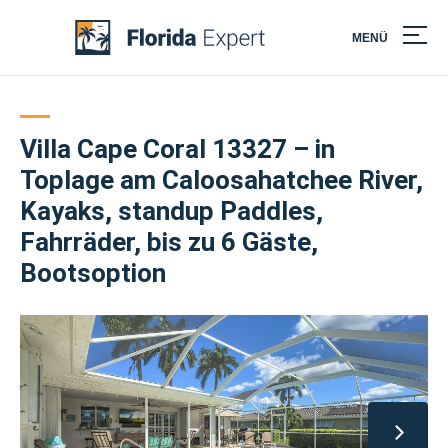
MENÜ
Skip
to
content
Villa Cape Coral 13327 – in
Toplage am Caloosahatchee River,
Kayaks, standup Paddles,
Fahrräder, bis zu 6 Gäste,
Bootsoption