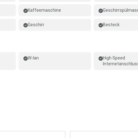
Kaffeemaschine
Geschirrspülmas
Geschirr
Besteck
W-lan
High Speed
Internetanschlus