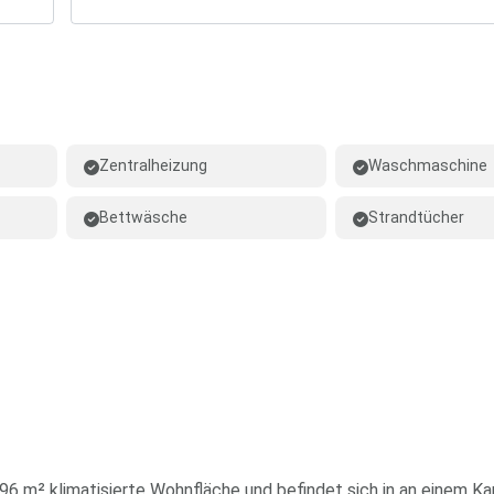
Zentralheizung
Waschmaschine
Bettwäsche
Strandtücher
196 m² klimatisierte Wohnfläche und befindet sich in an einem Ka