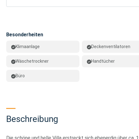
Besonderheiten
Klimaanlage
Deckenventilatoren
Wäschetrockner
Handtücher
Büro
Beschreibung
Die schöne und helle Villa erstreckt sich ebenerdig über ca. 