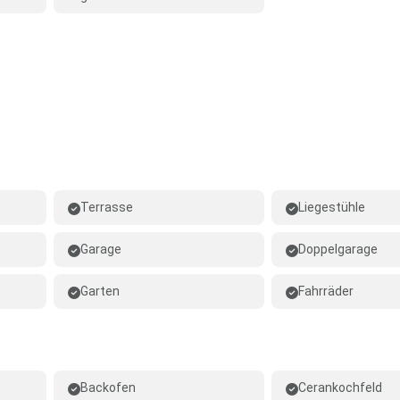
Terrasse
Liegestühle
Garage
Doppelgarage
Garten
Fahrräder
Backofen
Cerankochfeld