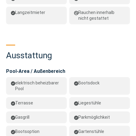
Langzeitmieter
Rauchen innerhalb
nicht gestattet
Ausstattung
Pool-Area / Außenbereich
elektrisch beheizbarer
Bootsdock
Pool
Terrasse
Liegestühle
Gasgrill
Parkmöglichkeit
Bootsoption
Gartenstühle