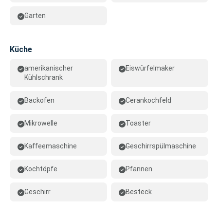
Garten
Küche
amerikanischer
Eiswürfelmaker
Kühlschrank
Backofen
Cerankochfeld
Mikrowelle
Toaster
Kaffeemaschine
Geschirrspülmaschine
Kochtöpfe
Pfannen
Geschirr
Besteck