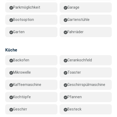
Parkmöglichkeit
Garage
Bootsoption
Gartenstühle
Garten
Fahrräder
Küche
Backofen
Cerankochfeld
Mikrowelle
Toaster
Kaffeemaschine
Geschirrspülmaschine
Kochtöpfe
Pfannen
Geschirr
Besteck