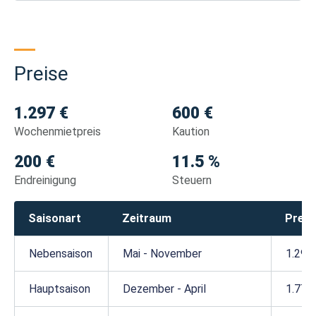
Preise
1.297 €
600 €
Wochenmietpreis
Kaution
200 €
11.5 %
Endreinigung
Steuern
Saisonart
Zeitraum
Preis
Nebensaison
Mai - November
1.297
Hauptsaison
Dezember - April
1.775