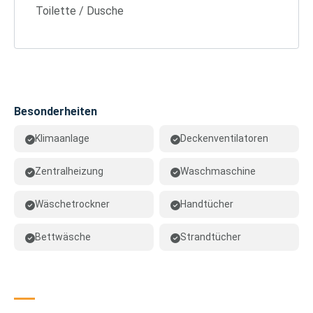
Toilette / Dusche
Besonderheiten
Klimaanlage
Deckenventilatoren
Zentralheizung
Waschmaschine
Wäschetrockner
Handtücher
Bettwäsche
Strandtücher