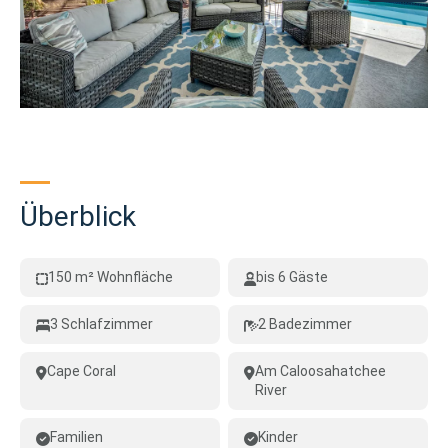
Überblick
150 m² Wohnfläche
bis 6 Gäste
3 Schlafzimmer
2 Badezimmer
Cape Coral
Am Caloosahatchee
River
Familien
Kinder