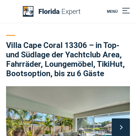
MENÜ
Skip
to
content
Villa Cape Coral 13306 – in Top-
und Südlage der Yachtclub Area,
Fahrräder, Loungemöbel, TikiHut,
Bootsoption, bis zu 6 Gäste