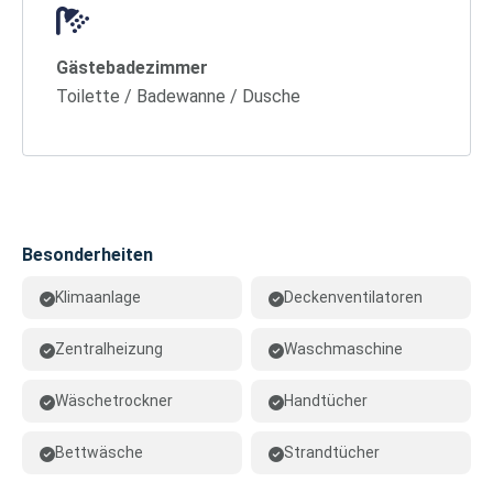
Gästebadezimmer
Toilette / Badewanne / Dusche
Besonderheiten
Klimaanlage
Deckenventilatoren
Zentralheizung
Waschmaschine
Wäschetrockner
Handtücher
Bettwäsche
Strandtücher