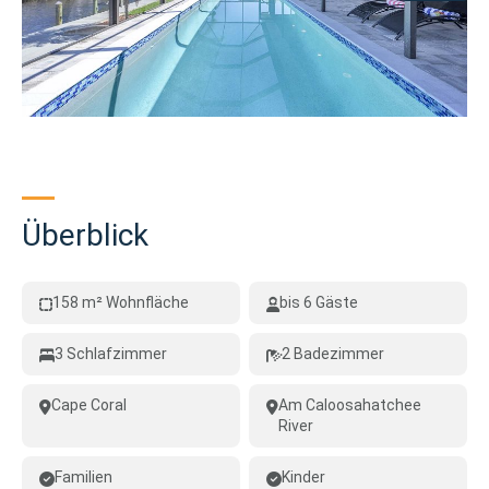
Überblick
158 m² Wohnfläche
bis 6 Gäste
3 Schlafzimmer
2 Badezimmer
Cape Coral
Am Caloosahatchee
River
Familien
Kinder