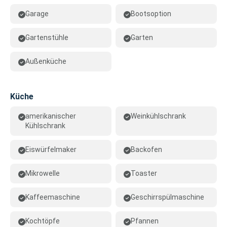
Garage
Bootsoption
Gartenstühle
Garten
Außenküche
Küche
amerikanischer
Weinkühlschrank
Kühlschrank
Eiswürfelmaker
Backofen
Mikrowelle
Toaster
Kaffeemaschine
Geschirrspülmaschine
Kochtöpfe
Pfannen