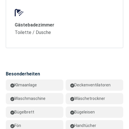
Gästebadezimmer
Toilette / Dusche
Besonderheiten
Klimaanlage
Deckenventilatoren
Waschmaschine
Wäschetrockner
Bügelbrett
Bügeleisen
Fön
Handtücher