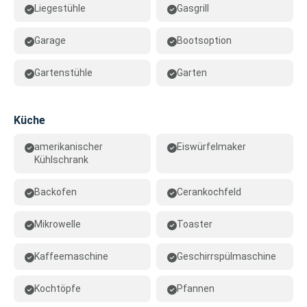
Liegestühle
Gasgrill
Garage
Bootsoption
Gartenstühle
Garten
Küche
amerikanischer
Eiswürfelmaker
Kühlschrank
Backofen
Cerankochfeld
Mikrowelle
Toaster
Kaffeemaschine
Geschirrspülmaschine
Kochtöpfe
Pfannen