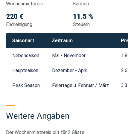
Wochenmietpreis
Kaution
220 €
11.5 %
Endreinigung
Steuern
Saisonart
Zeitraum
Preis
Nebensaison
Mai - November
1.895
Hauptsaison
Dezember - April
2.620
Peak Season
Feiertage u. Februar / März
3.350
Weitere Angaben
Der Wochenmietpreis gilt für 2 Gäste.