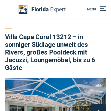
MENÜ
Skip
to
content
Villa Cape Coral 13212 – in
sonniger Südlage unweit des
Rivers, großes Pooldeck mit
Jacuzzi, Loungemöbel, bis zu 6
Gäste