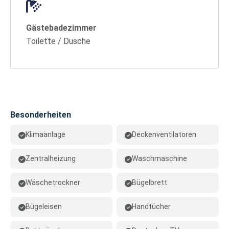
Gästebadezimmer
Toilette / Dusche
Besonderheiten
Klimaanlage
Deckenventilatoren
Zentralheizung
Waschmaschine
Wäschetrockner
Bügelbrett
Bügeleisen
Handtücher