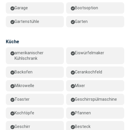
Garage
Bootsoption
Gartenstühle
Garten
Küche
amerikanischer
Eiswürfelmaker
Kühlschrank
Backofen
Cerankochfeld
Mikrowelle
Mixer
Toaster
Geschirrspülmaschine
Kochtöpfe
Pfannen
Geschirr
Besteck