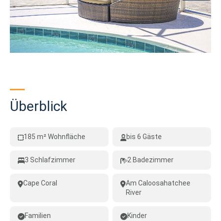
Überblick
185 m² Wohnfläche
bis 6 Gäste
3 Schlafzimmer
2 Badezimmer
Cape Coral
Am Caloosahatchee
River
Familien
Kinder