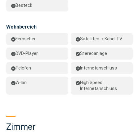
Besteck
Wohnbereich
Fernseher
Satelliten- / Kabel TV
DVD-Player
Stereoanlage
Telefon
Internetanschluss
W-lan
High Speed
Internetanschluss
Zimmer