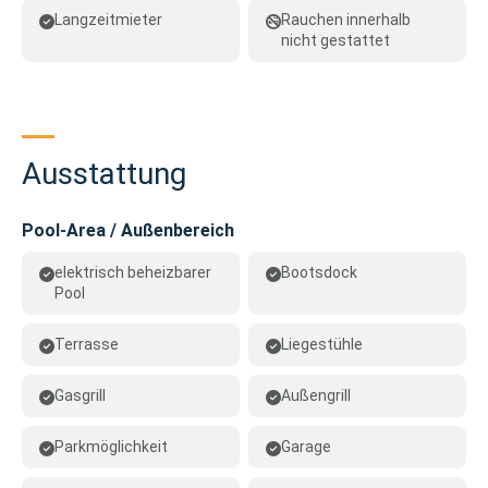
Langzeitmieter
Rauchen innerhalb
nicht gestattet
Ausstattung
Pool-Area / Außenbereich
elektrisch beheizbarer
Bootsdock
Pool
Terrasse
Liegestühle
Gasgrill
Außengrill
Parkmöglichkeit
Garage