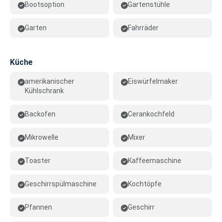
Bootsoption
Gartenstühle
Garten
Fahrräder
Küche
amerikanischer
Eiswürfelmaker
Kühlschrank
Backofen
Cerankochfeld
Mikrowelle
Mixer
Toaster
Kaffeemaschine
Geschirrspülmaschine
Kochtöpfe
Pfannen
Geschirr