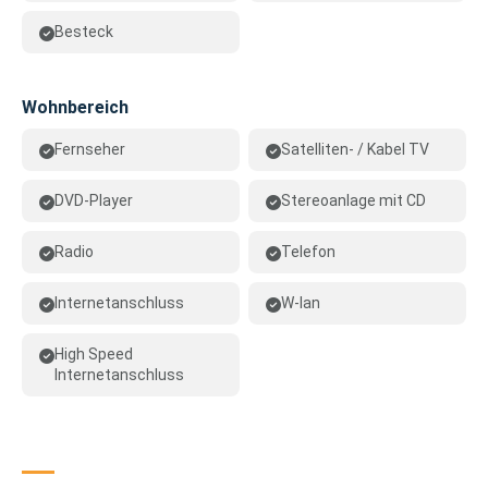
Besteck
Wohnbereich
Fernseher
Satelliten- / Kabel TV
DVD-Player
Stereoanlage mit CD
Radio
Telefon
Internetanschluss
W-lan
High Speed
Internetanschluss