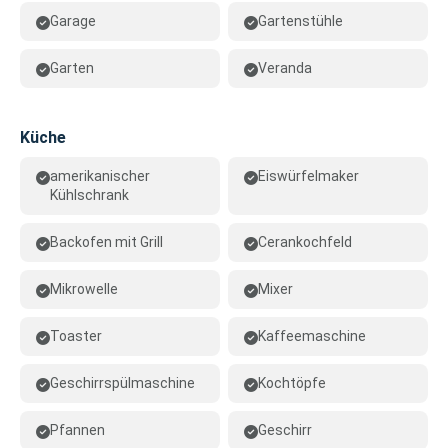
Garage
Gartenstühle
Garten
Veranda
Küche
amerikanischer
Eiswürfelmaker
Kühlschrank
Backofen mit Grill
Cerankochfeld
Mikrowelle
Mixer
Toaster
Kaffeemaschine
Geschirrspülmaschine
Kochtöpfe
Pfannen
Geschirr