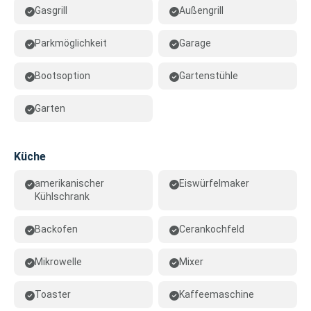
Gasgrill
Außengrill
Parkmöglichkeit
Garage
Bootsoption
Gartenstühle
Garten
Küche
amerikanischer
Eiswürfelmaker
Kühlschrank
Backofen
Cerankochfeld
Mikrowelle
Mixer
Toaster
Kaffeemaschine