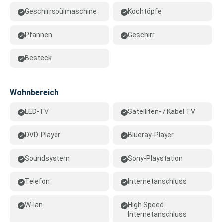
Geschirrspülmaschine
Kochtöpfe
Pfannen
Geschirr
Besteck
Wohnbereich
LED-TV
Satelliten- / Kabel TV
DVD-Player
Blueray-Player
Soundsystem
Sony-Playstation
Telefon
Internetanschluss
W-lan
High Speed
Internetanschluss