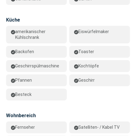
Küche
amerikanischer
Eiswürfelmaker
Kühlschrank
Backofen
Toaster
Geschirrspülmaschine
Kochtöpfe
Pfannen
Geschirr
Besteck
Wohnbereich
Fernseher
Satelliten- / Kabel TV