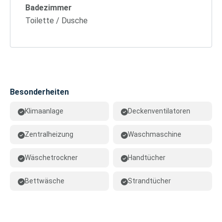
Badezimmer
Toilette / Dusche
Besonderheiten
Klimaanlage
Deckenventilatoren
Zentralheizung
Waschmaschine
Wäschetrockner
Handtücher
Bettwäsche
Strandtücher