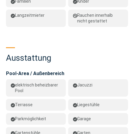
Familien
Kinder
Langzeitmieter
Rauchen innerhalb
nicht gestattet
Ausstattung
Pool-Area / Außenbereich
elektrisch beheizbarer
Jacuzzi
Pool
Terrasse
Liegestühle
Parkmöglichkeit
Garage
Gartenstühle
Garten