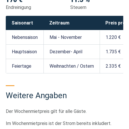
Endreinigung
Steuern
Saisonart
Zeitraum
Preis pro
Nebensaison
Mai - November
1.220 €
Hauptsaison
Dezember- April
1.735 €
Feiertage
Weihnachten / Ostern
2.335 €
Weitere Angaben
Der Wochenmietpreis gilt für alle Gäste.
Im Wochenmietpreis ist der Strom bereits inkludiert.