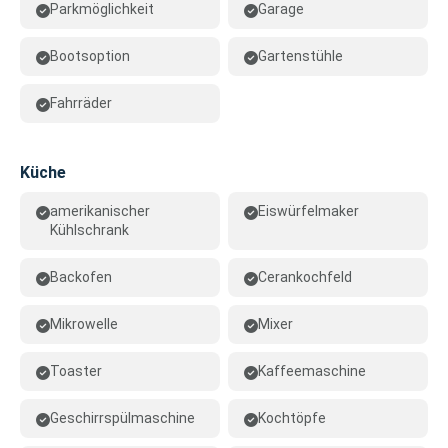
Parkmöglichkeit
Garage
Bootsoption
Gartenstühle
Fahrräder
Küche
amerikanischer
Eiswürfelmaker
Kühlschrank
Backofen
Cerankochfeld
Mikrowelle
Mixer
Toaster
Kaffeemaschine
Geschirrspülmaschine
Kochtöpfe