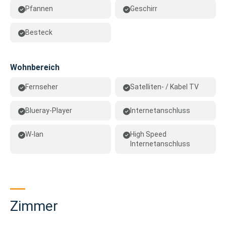
Pfannen
Geschirr
Besteck
Wohnbereich
Fernseher
Satelliten- / Kabel TV
Blueray-Player
Internetanschluss
W-lan
High Speed
Internetanschluss
Zimmer