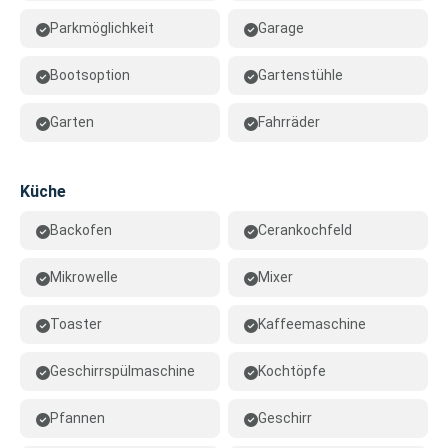
Parkmöglichkeit
Garage
Bootsoption
Gartenstühle
Garten
Fahrräder
Küche
Backofen
Cerankochfeld
Mikrowelle
Mixer
Toaster
Kaffeemaschine
Geschirrspülmaschine
Kochtöpfe
Pfannen
Geschirr