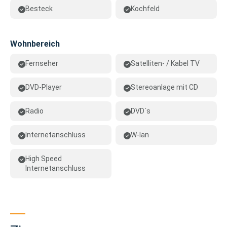
Besteck
Kochfeld
Wohnbereich
Fernseher
Satelliten- / Kabel TV
DVD-Player
Stereoanlage mit CD
Radio
DVD´s
Internetanschluss
W-lan
High Speed
Internetanschluss