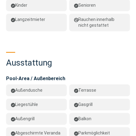
Kinder
Senioren
Langzeitmieter
Rauchen innerhalb
nicht gestattet
Ausstattung
Pool-Area / Außenbereich
Außendusche
Terrasse
Liegestühle
Gasgrill
Außengrill
Balkon
Abgeschirmte Veranda
Parkmöglichkeit