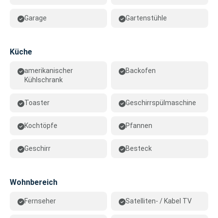
Garage
Gartenstühle
Küche
amerikanischer
Backofen
Kühlschrank
Toaster
Geschirrspülmaschine
Kochtöpfe
Pfannen
Geschirr
Besteck
Wohnbereich
Fernseher
Satelliten- / Kabel TV