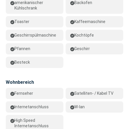
amerikanischer
Backofen
Kühlschrank
Toaster
Kaffeemaschine
Geschirrspülmaschine
Kochtöpfe
Pfannen
Geschirr
Besteck
Wohnbereich
Fernseher
Satelliten- / Kabel TV
Internetanschluss
W-lan
High Speed
Internetanschluss