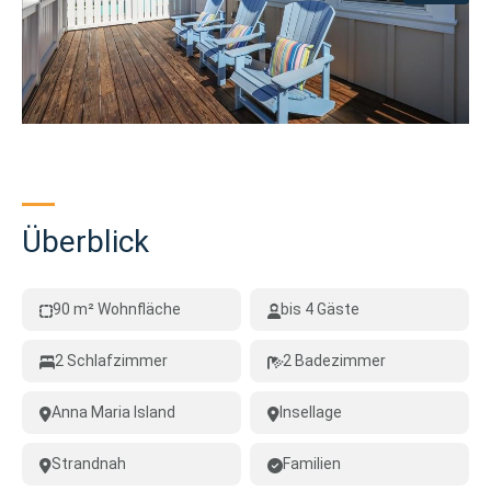
Überblick
90 m² Wohnfläche
bis 4 Gäste
2 Schlafzimmer
2 Badezimmer
Anna Maria Island
Insellage
Strandnah
Familien