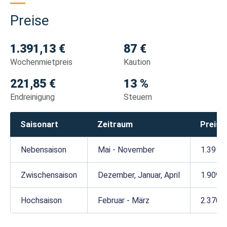
Preise
1.391,13 €
87 €
Wochenmietpreis
Kaution
221,85 €
13 %
Endreinigung
Steuern
Saisonart
Zeitraum
Preis 
Nebensaison
Mai - November
1.391,1
Zwischensaison
Dezember, Januar, April
1.909,6
Hochsaison
Februar - März
2.370,7