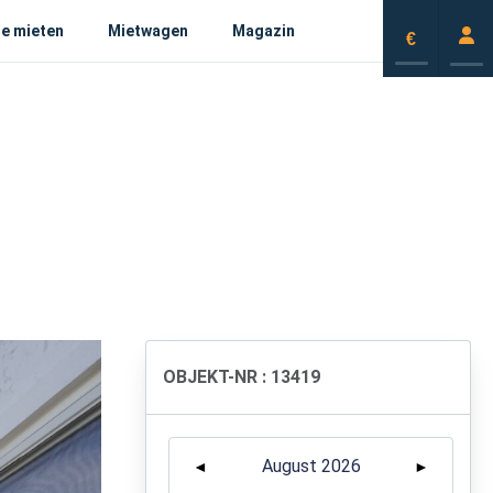
e mieten
Mietwagen
Magazin
€
OBJEKT-NR : 13419
August 2026
◄
►