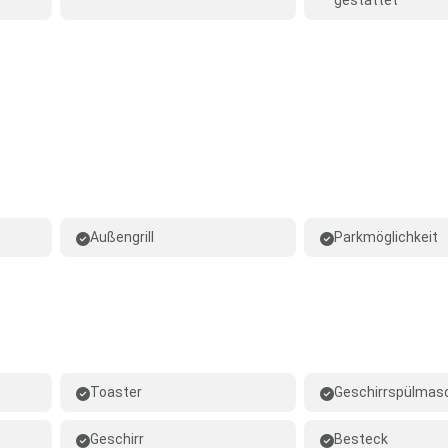
gestattet
Außengrill
Parkmöglichkeit
Toaster
Geschirrspülmas
Geschirr
Besteck