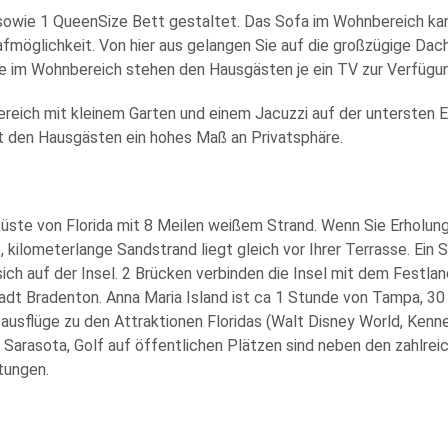
 sowie 1 QueenSize Bett gestaltet. Das Sofa im Wohnbereich ka
fmöglichkeit. Von hier aus gelangen Sie auf die großzügige Dac
ie im Wohnbereich stehen den Hausgästen je ein TV zur Verfügu
ereich mit kleinem Garten und einem Jacuzzi auf der untersten 
et den Hausgästen ein hohes Maß an Privatsphäre.
fküste von Florida mit 8 Meilen weißem Strand. Wenn Sie Erholung
 kilometerlange Sandstrand liegt gleich vor Ihrer Terrasse. Ein 
ich auf der Insel. 2 Brücken verbinden die Insel mit dem Festla
tadt Bradenton. Anna Maria Island ist ca 1 Stunde von Tampa, 3
sausflüge zu den Attraktionen Floridas (Walt Disney World, Ken
n Sarasota, Golf auf öffentlichen Plätzen sind neben den zahlrei
tungen.