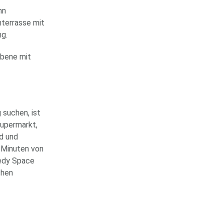
nn
hterrasse mit
ng.
Ebene mit
 suchen, ist
Supermarkt,
nd und
0 Minuten von
nedy Space
chen