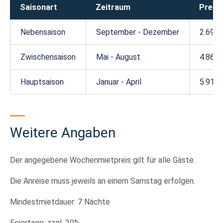
Saisonart
Zeitraum
Preis
Nebensaison
September - Dezember
2.697 
Zwischensaison
Mai - August
4.867,
Hauptsaison
Januar - April
5.916 
Weitere Angaben
Der angegebene Wochenmietpreis gilt für alle Gäste.
Die Anreise muss jeweils an einem Samstag erfolgen.
Mindestmietdauer: 7 Nächte
Feiertage: zzgl. 20%