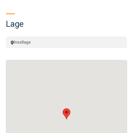
Lage
Insellage