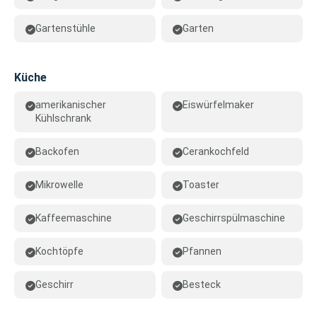
Gartenstühle
Garten
Küche
amerikanischer
Eiswürfelmaker
Kühlschrank
Backofen
Cerankochfeld
Mikrowelle
Toaster
Kaffeemaschine
Geschirrspülmaschine
Kochtöpfe
Pfannen
Geschirr
Besteck