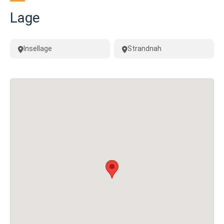
Lage
Insellage
Strandnah