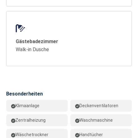
Gästebadezimmer
Walk-in Dusche
Besonderheiten
Klimaanlage
Deckenventilatoren
Zentralheizung
Waschmaschine
Wäschetrockner
Handtücher