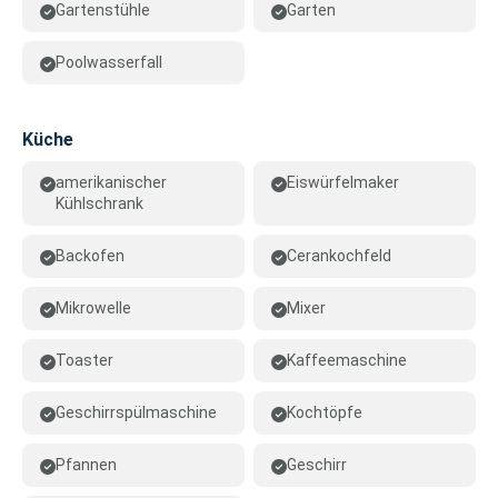
Gartenstühle
Garten
Poolwasserfall
Küche
amerikanischer
Eiswürfelmaker
Kühlschrank
Backofen
Cerankochfeld
Mikrowelle
Mixer
Toaster
Kaffeemaschine
Geschirrspülmaschine
Kochtöpfe
Pfannen
Geschirr