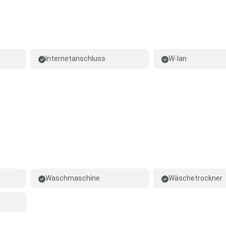
Internetanschluss
W-lan
Waschmaschine
Wäschetrockner