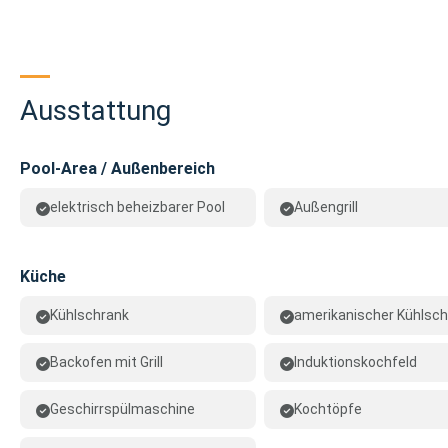
Ausstattung
Pool-Area / Außenbereich
elektrisch beheizbarer Pool
Außengrill
Küche
Kühlschrank
amerikanischer Kühlsch
Backofen mit Grill
Induktionskochfeld
Geschirrspülmaschine
Kochtöpfe