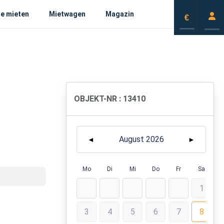
e mieten
Mietwagen
Magazin
€
OBJEKT-NR : 13410
August 2026
◄
►
Mo
Di
Mi
Do
Fr
Sa
1
3
4
5
6
7
8