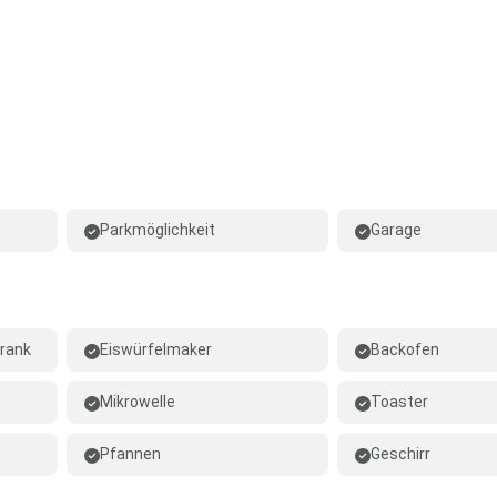
Parkmöglichkeit
Garage
rank
Eiswürfelmaker
Backofen
Mikrowelle
Toaster
Pfannen
Geschirr