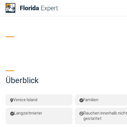
Skip
to
content
Überblick
Venice Island
Familien
Langzeitmieter
Rauchen innerhalb nich
gestattet